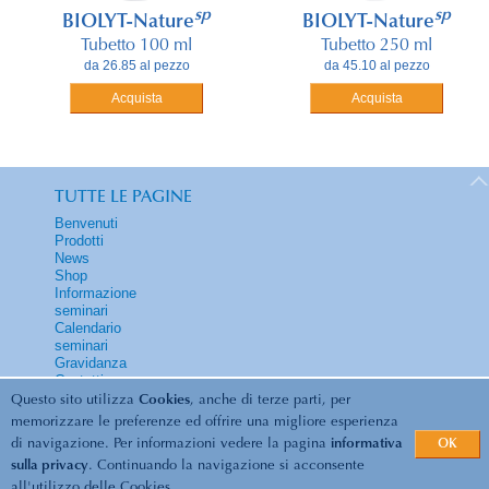
sp
sp
BIOLYT-Nature
BIOLYT-Nature
Tubetto 100 ml
Tubetto 250 ml
da 26.85 al pezzo
da 45.10 al pezzo
Acquista
Acquista
TUTTE LE PAGINE
Benvenuti
Prodotti
News
Shop
Informazione
seminari
Calendario
seminari
Gravidanza
Contatti
Questo sito utilizza
Cookies
, anche di terze parti, per
memorizzare le preferenze ed offrire una migliore esperienza
di navigazione. Per informazioni vedere la pagina
informativa
OK
© 2026 Biolyt | Energia vitale... e benessere... /
sulla privacy
. Continuando la navigazione si acconsente
all'utilizzo delle Cookies.