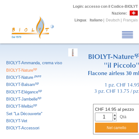
Login
: accesso con il Codice-BIOLYT
Nazione:
Lingua
:
Italiano
|
Deutsch
|
Français
s
BIOLYT-Nature
BIOLYT-Ammanda, crema viso
''il Piccolo'
sp
BIOLYT-Nature
Flacone airless 30 m
pure
BIOLYT-Nature
sp
BIOLYT-Balsam
1 pz. CHF 14.9
sp
3 pz. CHF 13.75 / pz
BIOLYT-Elégance
sp
BIOLYT-Jambelle
sp
BIOLYT-Melbio
CHF
14.95
al pezzo
Set ''La Découverte''
Qtà
BIOLYT-Vet
BIOLYT-Accessori