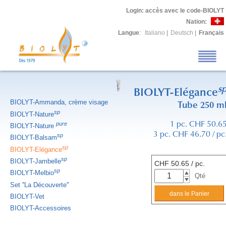
Login
: accès avec le code-BIOLYT
Nation:
Langue
:
Italiano
|
Deutsch
|
Français
s
BIOLYT-Elégance
BIOLYT-Ammanda, crème visage
Tube 250 m
sp
BIOLYT-Nature
pure
1 pc. CHF 50.6
BIOLYT-Nature
3 pc. CHF 46.70 / pc
sp
BIOLYT-Balsam
sp
BIOLYT-Elégance
sp
BIOLYT-Jambelle
CHF
50.65
/ pc.
sp
BIOLYT-Melbio
Qté
Set ''La Découverte''
BIOLYT-Vet
BIOLYT-Accessoires