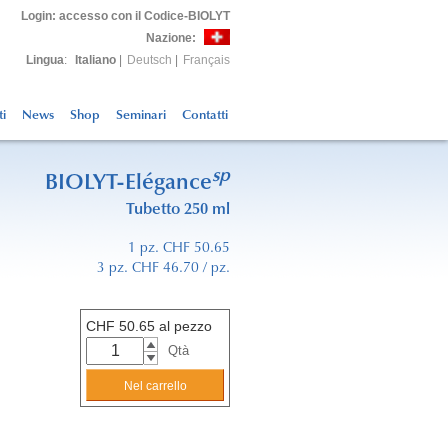
Login
: accesso con il Codice-BIOLYT
Nazione:
Lingua
:
Italiano
|
Deutsch
|
Français
ti
News
Shop
Seminari
Contatti
sp
BIOLYT-Elégance
Tubetto 250 ml
1 pz. CHF 50.65
3 pz. CHF 46.70 / pz.
CHF
50.65
al pezzo
Qtà