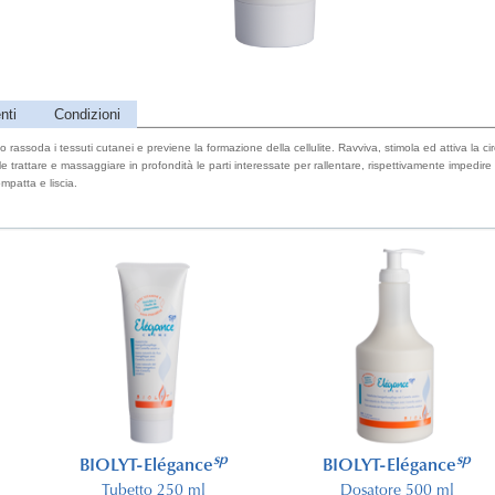
nti
Condizioni
rassoda i tessuti cutanei e previene la formazione della cellulite. Ravviva, stimola ed attiva l
e trattare e massaggiare in profondità le parti interessate per rallentare, rispettivamente impedire 
ompatta e liscia.
sp
sp
BIOLYT-Elégance
BIOLYT-Elégance
Tubetto 250 ml
Dosatore 500 ml