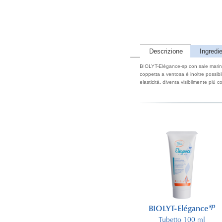
Descrizione
Ingredie
BIOLYT-Elégance-sp con sale marino 
coppetta a ventosa è inoltre possibil
elasticità, diventa visibilmente più c
Coppetta a ventosa
sp
BIOLYT-Elégance
con tubo flessibile
Tubetto 100 ml