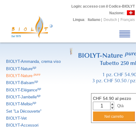
Login
: accesso con il Codice-BIOLYT
Nazione:
Lingua
:
Italiano
|
Deutsch
|
Français
pur
BIOLYT-Nature
BIOLYT-Ammanda, crema viso
Tubetto 250 m
sp
BIOLYT-Nature
pure
1 pz. CHF 54.9
BIOLYT-Nature
3 pz. CHF 50.50 / pz
sp
BIOLYT-Balsam
sp
BIOLYT-Elégance
sp
BIOLYT-Jambelle
CHF
54.90
al pezzo
sp
BIOLYT-Melbio
Qtà
Set ''La Découverte''
BIOLYT-Vet
BIOLYT-Accessori