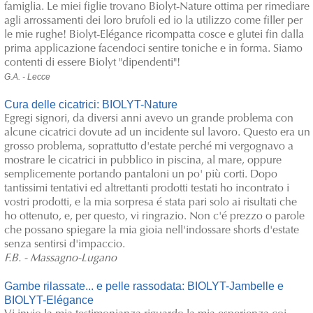
famiglia. Le miei figlie trovano Biolyt-Nature ottima per rimediare
agli arrossamenti dei loro brufoli ed io la utilizzo come filler per
le mie rughe! Biolyt-Elégance ricompatta cosce e glutei fin dalla
prima applicazione facendoci sentire toniche e in forma. Siamo
contenti di essere Biolyt "dipendenti"!
G.A. - Lecce
Cura delle cicatrici: BIOLYT-Nature
Egregi signori, da diversi anni avevo un grande problema con
alcune cicatrici dovute ad un incidente sul lavoro. Questo era un
grosso problema, soprattutto d'estate perché mi vergognavo a
mostrare le cicatrici in pubblico in piscina, al mare, oppure
semplicemente portando pantaloni un po' più corti.
Dopo
tantissimi tentativi ed altrettanti prodotti testati ho incontrato i
vostri prodotti, e la mia sorpresa é stata pari solo ai risultati che
ho ottenuto, e, per questo, vi ringrazio. Non c'é prezzo o parole
che possano spiegare la mia gioia nell'indossare shorts d'estate
senza sentirsi d'impaccio.
F.B. - Massagno-Lugano
Gambe rilassate... e pelle rassodata: BIOLYT-Jambelle e
BIOLYT-Elégance