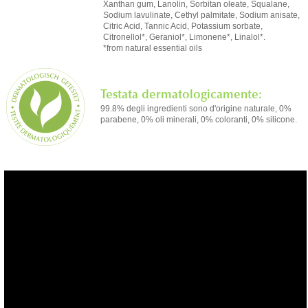
Xanthan gum, Lanolin, Sorbitan oleate, Squalane,
Sodium lavulinate, Cethyl palmitate, Sodium anisate,
Citric Acid, Tannic Acid, Potassium sorbate,
Citronellol*, Geraniol*, Limonene*, Linalol*.
*from natural essential oils
Testata dermatologicamente:
99.8% degli ingredienti sono d'origine naturale, 0%
parabene, 0% oli minerali, 0% coloranti, 0% silicone.