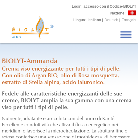
Login
: accesso con il Codice-BIOLYT
Nazione:
Lingua
:
Italiano
|
Deutsch
|
Français
BIOLYT-Ammanda
Crema viso energizzante per tutti i tipi di pelle.
Con olio di Argan BIO, olio di Rosa mosquetta,
estratto di Stella alpina, acido ialuronico.
Fedele alle caratteristiche energizzanti delle sue
creme, BIOLYT amplia la sua gamma con una crema
viso per tutti i tipi di pelle.
Nutriente, idratante e arricchita con del burro di Karité.
Eccellente conduttività che attiva il flusso energetico nei
meridiani e favorisce la microcircolazione. La struttura fine e
setosa conferisce una sensazione di morbidezza, di benessere