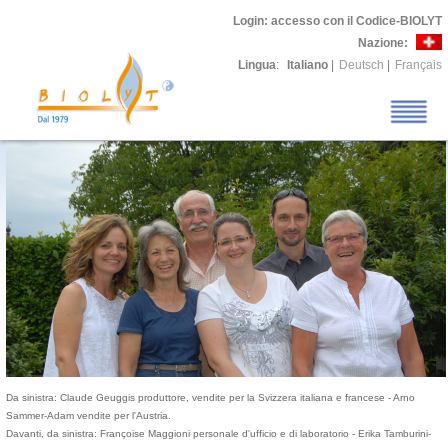
Login
: accesso con il Codice-BIOLYT
Nazione:
Lingua
:
Italiano
|
Deutsch
|
Français
Da sinistra: Claude Geuggis produttore, vendite per la Svizzera italiana e francese - Arno
Sammer-Adam vendite per l'Austria.
Davanti, da sinistra: Françoise Maggioni personale d'ufficio e di laboratorio - Erika Tamburini-