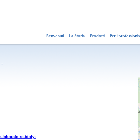
Benvenuti
La Storia
Prodotti
Per i professionis
..
-laboratoire-biolyt