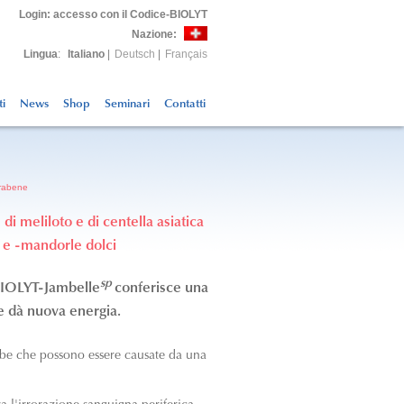
Login
: accesso con il Codice-BIOLYT
Nazione:
Lingua
:
Italiano
|
Deutsch
|
Français
ti
News
Shop
Seminari
Contatti
arabene
di meliloto e di centella asiatica
 e -mandorle dolci
sp
 BIOLYT-Jambelle
conferisce una
e dà nuova energia.
mbe che possono essere causate da una