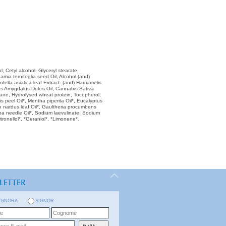
l, Cetyl alcohol, Glyceryl stearate,
mia ternifoglia seed Oil, Alcohol (and)
tella asiatica leaf Extract- (and) Hamamelis
unus Amygdalus Dulcis Oil, Cannabis Sativa
ualane, Hydrolysed wheat protein, Tocopherol,
 peel Oil*, Mentha piperita Oil*, Eucalyptus
n nardus leaf Oil*, Gaultheria procumbens
lba needle Oil*, Sodium laevulinate, Sodium
ronellol*, *Geraniol*, *Limonene*.
LETTER
IGNORA
SIGNOR