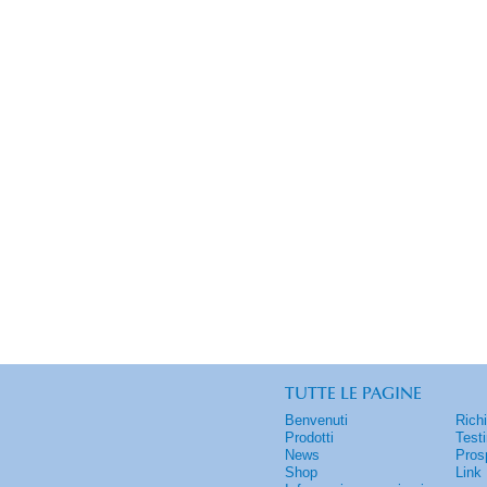
TUTTE LE PAGINE
Benvenuti
Rich
Prodotti
Test
News
Pros
Shop
Link