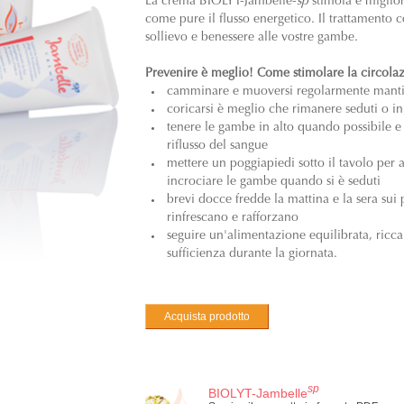
La crema BIOLYT-Jambelle-
sp
stimola e miglior
come pure il flusso energetico. Il trattamento
sollievo e benessere alle vostre gambe.
Prevenire è meglio! Come stimolare la circola
camminare e muoversi regolarmente manti
coricarsi è meglio che rimanere seduti o in
tenere le gambe in alto quando possibile e ria
riflusso del sangue
mettere un poggiapiedi sotto il tavolo per a
incrociare le gambe quando si è seduti
brevi docce fredde la mattina e la sera sui p
rinfrescano e rafforzano
seguire un'alimentazione equilibrata, ricca
sufficienza durante la giornata.
Acquista prodotto
sp
BIOLYT-Jambelle