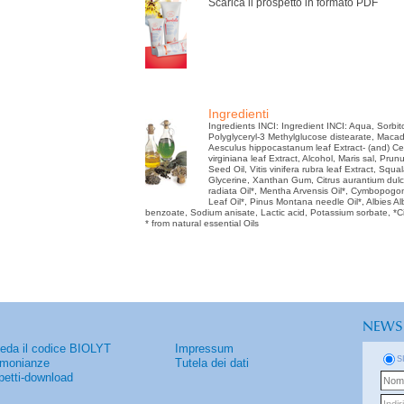
Scarica il prospetto in formato PDF
Ingredienti
Ingredients INCI: Ingredient INCI: Aqua, Sorbito
Polyglyceryl-3 Methylglucose distearate, Macada
Aesculus hippocastanum leaf Extract- (and) Cen
virginiana leaf Extract, Alcohol, Maris sal, Pr
Seed Oil, Vitis vinifera rubra leaf Extract, Sq
Glycerine, Xanthan Gum, Citrus aurantium dulcis
radiata Oil*, Mentha Arvensis Oil*, Cymbopogo
Leaf Oil*, Pinus Montana needle Oil*, Albies A
benzoate, Sodium anisate, Lactic acid, Potassium sorbate, *Cit
* from natural essential Oils
NEWS
ieda il codice BIOLYT
Impressum
S
imonianze
Tutela dei dati
petti-download