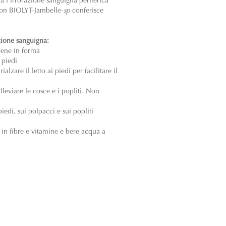
a l'irrorazione sanguigna periferica
 con BIOLYT-Jambelle-
sp
conferisce
zione sanguigna:
ene in forma
 piedi
lzare il letto ai piedi per facilitare il
lleviare le cosce e i popliti. Non
iedi, sui polpacci e sui popliti
 in fibre e vitamine e bere acqua a