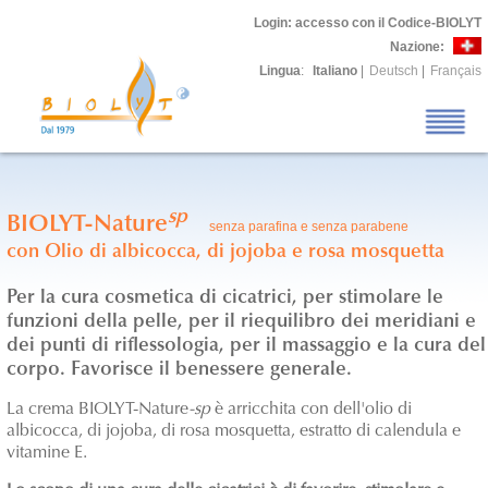
Login
: accesso con il Codice-BIOLYT
Nazione:
Lingua
:
Italiano
|
Deutsch
|
Français
sp
BIOLYT-Nature
senza parafina e senza parabene
con Olio di albicocca, di jojoba e rosa mosquetta
Per la cura cosmetica di cicatrici, per stimolare le
funzioni della pelle, per il riequilibro dei meridiani e
dei punti di riflessologia, per il massaggio e la cura del
corpo.
Favorisce il benessere generale.
La crema BIOLYT-Nature
-sp
è arricchita con dell'olio di
albicocca, di jojoba, di rosa mosquetta, estratto di calendula e
vitamine E.