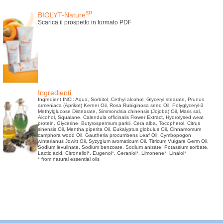
sp
BIOLYT-Nature
Scarica il prospetto in formato PDF
Ingredienti
Ingredient INCI: Aqua, Sorbitol, Cethyl alcohol, Glyceryl stearate, Prunus
armeniaca (Aprikot) Kerner Oil, Rosa Rubiginosa seed Oil, Polyglyceryl-3
Methylglucose Distearate, Simmondsia chinensis (Jojoba) Oil, Maris sal,
Alcohol, Squalane, Calendula officinalis Flower Extract, Hydrolysed weat
protein, Glycerine, Butyrospermum parkii, Cera alba, Tocopherol, Citrus
sinensis Oil, Mentha piperita Oil, Eukalyptus globulus Oil, Cinnamomum
camphora wood Oil, Gautheria procumbens Leaf Oil, Cymbopogon
winterianus Jowitt Oil, Syzygium aromaticum Oil, Titricum Vulgare Germ Oil,
Sodium levulinate, Sodium benzoate, Sodium anisate, Potassium sorbate,
Lactic acid, Citronellol*, Eugenol*, Geraniol*, Limonene*, Linalol*
* from natural essential oils