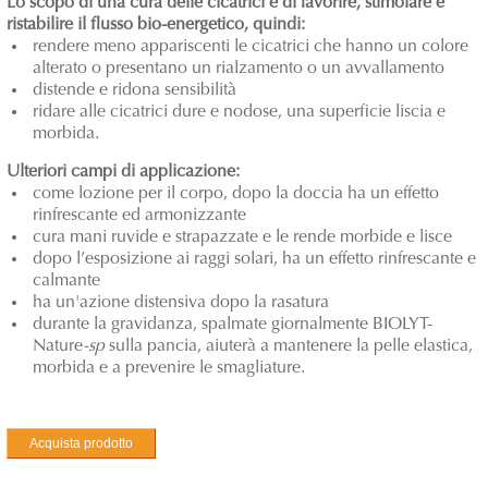
Lo scopo di una cura delle cicatrici è di favorire, stimolare e
ristabilire il flusso
bio-energetico, quindi:
rendere meno appariscenti le cicatrici che hanno un colore
alterato o presentano un rialzamento o un avvallamento
distende e ridona sensibilità
ridare alle cicatrici dure e nodose, una superficie liscia e
morbida.
Ulteriori campi di applicazione:
come lozione per il corpo, dopo la doccia ha un effetto
rinfrescante ed armonizzante
cura mani ruvide e strapazzate e le rende morbide e lisce
dopo l’esposizione ai raggi solari, ha un effetto rinfrescante e
calmante
ha un'azione distensiva dopo la rasatura
durante la gravidanza, spalmate giornalmente BIOLYT-
Nature
-sp
sulla pancia, aiuterà a
mantenere la pelle elastica,
morbida e a prevenire le smagliature.
Acquista prodotto