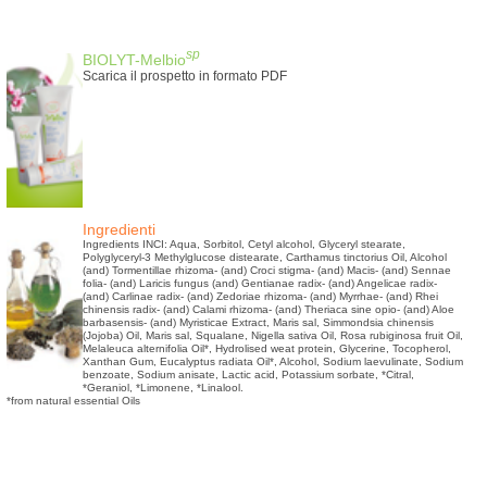
sp
BIOLYT-Melbio
Scarica il prospetto in formato PDF
Ingredienti
Ingredients INCI: Aqua, Sorbitol, Cetyl alcohol, Glyceryl stearate,
Polyglyceryl-3 Methylglucose distearate, Carthamus tinctorius Oil, Alcohol
(and) Tormentillae rhizoma- (and) Croci stigma- (and) Macis- (and) Sennae
folia- (and) Laricis fungus (and) Gentianae radix- (and) Angelicae radix-
(and) Carlinae radix- (and) Zedoriae rhizoma- (and) Myrrhae- (and) Rhei
chinensis radix- (and) Calami rhizoma- (and) Theriaca sine opio- (and) Aloe
barbasensis- (and) Myristicae Extract, Maris sal, Simmondsia chinensis
(Jojoba) Oil, Maris sal, Squalane, Nigella sativa Oil, Rosa rubiginosa fruit Oil,
Melaleuca alternifolia Oil*, Hydrolised weat protein, Glycerine, Tocopherol,
Xanthan Gum, Eucalyptus radiata Oil*, Alcohol, Sodium laevulinate, Sodium
benzoate, Sodium anisate, Lactic acid, Potassium sorbate, *Citral,
*Geraniol, *Limonene, *Linalool.
*from natural essential Oils