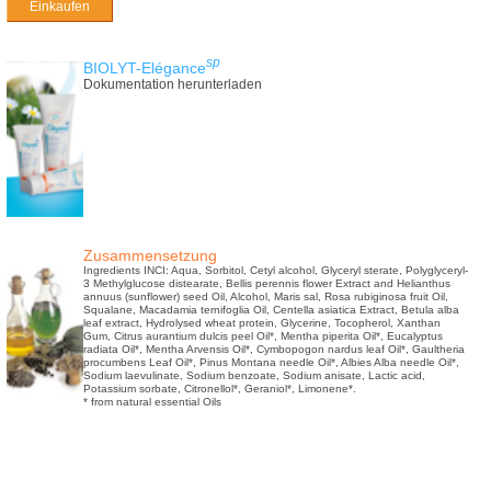
Einkaufen
sp
BIOLYT-Elégance
Dokumentation herunterladen
Zusammensetzung
Ingredients INCI: Aqua, Sorbitol, Cetyl alcohol, Glyceryl sterate, Polyglyceryl-
3 Methylglucose distearate, Bellis perennis flower Extract and Helianthus
annuus (sunflower) seed Oil, Alcohol, Maris sal, Rosa rubiginosa fruit Oil,
Squalane, Macadamia ternifoglia Oil, Centella asiatica Extract, Betula alba
leaf extract, Hydrolysed wheat protein, Glycerine, Tocopherol, Xanthan
Gum, Citrus aurantium dulcis peel Oil*, Mentha piperita Oil*, Eucalyptus
radiata Oil*, Mentha Arvensis Oil*, Cymbopogon nardus leaf Oil*, Gaultheria
procumbens Leaf Oil*, Pinus Montana needle Oil*, Albies Alba needle Oil*,
Sodium laevulinate, Sodium benzoate, Sodium anisate, Lactic acid,
Potassium sorbate, Citronellol*, Geraniol*, Limonene*.
* from natural essential Oils