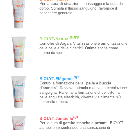
Per la
cura di cicatrici
, il massaggio e la cura del
corpo. Stimola il flusso sanguigno, favorisce il
benessere generale.
pure
BIOLYT-Nature
Con
olio di Argan
. Vitalizzazione e armonizzazione
della pelle e delle cicatrici. Ottima anche come
crema da viso.
sp
BIOLYT-Elégance
Contro la formazione della
''pelle a buccia
d'arancia''
. Ravviva, stimola e attiva la circolazione
sanguigna. Rallenta la formazione di cellulite, la
pelle acquista elasticità, diventa visibilmente più
compatta e liscia.
sp
BIOLYT-Jambelle
Per la cura di
gambe stanche e pesanti
. BIOLYT-
Jambelle-
sp
conferisce una sensazione di