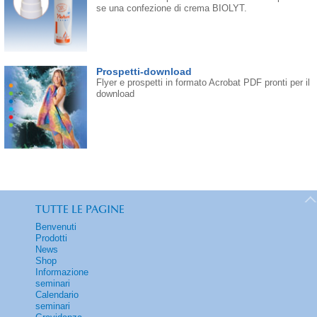
se una confezione di crema BIOLYT.
Prospetti-download
Flyer e prospetti in formato Acrobat PDF pronti per il
download
TUTTE LE PAGINE
Benvenuti
Prodotti
News
Shop
Informazione
seminari
Calendario
seminari