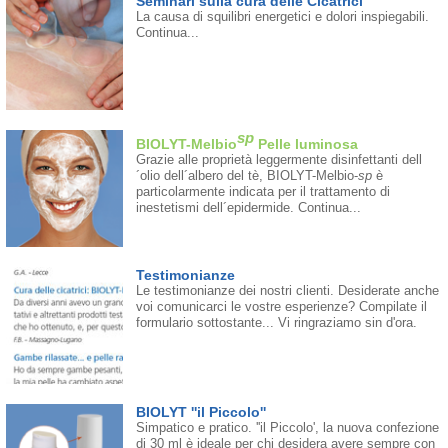
Seminari sulla cura delle Cicatrici
La causa di squilibri energetici e dolori inspiegabili.
Continua...
sp
BIOLYT-Melbio
Pelle luminosa
Grazie alle proprietà leggermente disinfettanti dell
´olio dell´albero del tè, BIOLYT-Melbio-
sp
è
particolarmente indicata per il trattamento di
inestetismi dell´epidermide. Continua...
Testimonianze
Le testimonianze dei nostri clienti. Desiderate anche
voi comunicarci le vostre esperienze? Compilate il
formulario sottostante... Vi ringraziamo sin d'ora.
BIOLYT ''il Piccolo''
Simpatico e pratico. ''il Piccolo', la nuova confezione
di 30 ml è ideale per chi desidera avere sempre con