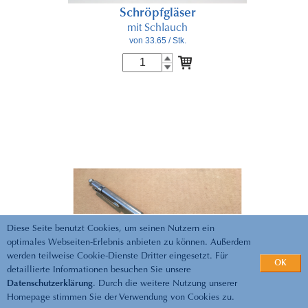
Schröpfgläser
mit Schlauch
von 33.65
/ Stk.
Diese Seite benutzt Cookies, um seinen Nutzern ein
optimales Webseiten-Erlebnis anbieten zu können. Außerdem
werden teilweise Cookie-Dienste Dritter eingesetzt. Für
OK
detaillierte Informationen besuchen Sie unsere
Datenschutzerklärung
. Durch die weitere Nutzung unserer
Homepage stimmen Sie der Verwendung von Cookies zu.
Massagestäbschen