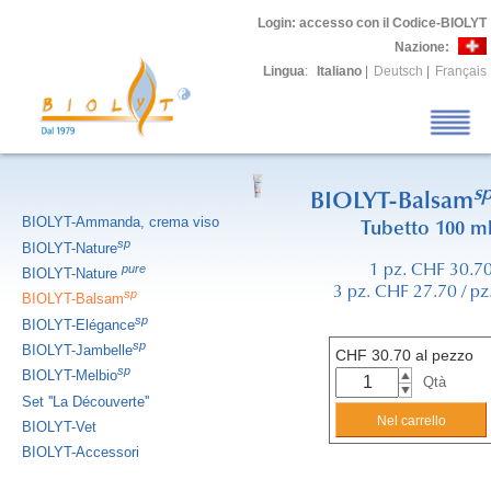
Login
: accesso con il Codice-BIOLYT
Nazione:
Lingua
:
Italiano
|
Deutsch
|
Français
s
BIOLYT-Balsam
BIOLYT-Ammanda, crema viso
Tubetto 100 m
sp
BIOLYT-Nature
pure
1 pz. CHF 30.7
BIOLYT-Nature
3 pz. CHF 27.70 / pz
sp
BIOLYT-Balsam
sp
BIOLYT-Elégance
sp
BIOLYT-Jambelle
CHF
30.70
al pezzo
sp
BIOLYT-Melbio
Qtà
Set ''La Découverte''
BIOLYT-Vet
BIOLYT-Accessori