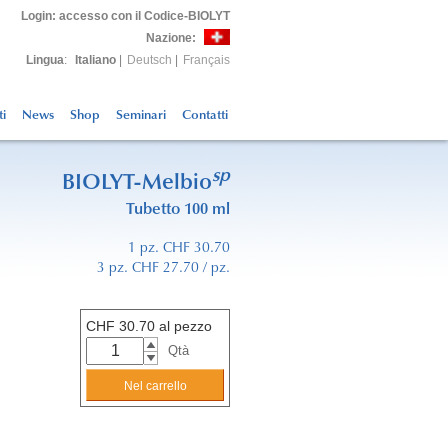
Login
: accesso con il Codice-BIOLYT
Nazione:
Lingua
:
Italiano
|
Deutsch
|
Français
ti
News
Shop
Seminari
Contatti
sp
BIOLYT-Melbio
Tubetto 100 ml
1 pz. CHF 30.70
3 pz. CHF 27.70 / pz.
CHF
30.70
al pezzo
Qtà