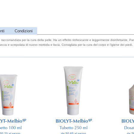
nti
Condizioni
accomandata per la cura della pelle. Ha un effetto rinfrescante e leggermente disinfettante. Part
secca e screpolata di nuovo morbida e liscia. Consigliata per la cura del corpo e l’igiene dei piedi.
sp
sp
YT-Melbio
BIOLYT-Melbio
BIOLY
etto 100 ml
Tubetto 250 ml
Dosa
30.70 al pezzo
da 50.65 al pezzo
da 7