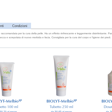
nti
Condizioni
accomandata per la cura della pelle. Ha un effetto rinfrescante e leggermente disinfettante. Part
secca e screpolata di nuovo morbida e liscia. Consigliata per la cura del corpo e l’igiene dei piedi.
sp
sp
YT-Melbio
BIOLYT-Melbio
BIOLY
etto 100 ml
Tubetto 250 ml
Dosa
30.70 al pezzo
da 50.65 al pezzo
da 7