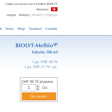
Login
: accesso con il Codice-BIOLYT
Nazione:
Lingua
:
Italiano
|
Deutsch
|
Français
ti
News
Shop
Seminari
Contatti
sp
BIOLYT-Melbio
Tubetto 100 ml
1 pz. CHF 30.70
3 pz. CHF 27.70 / pz.
CHF
30.70
al pezzo
Qtà