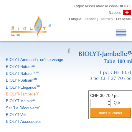
Login
: accès avec le code-BIOLYT
Nation:
Langue
:
Italiano
|
Deutsch
|
Français
s
BIOLYT-Jambelle
BIOLYT-Ammanda, crème visage
Tube 100 m
sp
BIOLYT-Nature
pure
1 pc. CHF 30.7
BIOLYT-Nature
3 pc. CHF 27.70 / pc
sp
BIOLYT-Balsam
sp
BIOLYT-Elégance
sp
BIOLYT-Jambelle
CHF
30.70
/ pc.
sp
BIOLYT-Melbio
Qté
Set ''La Découverte''
BIOLYT-Vet
BIOLYT-Accessoires