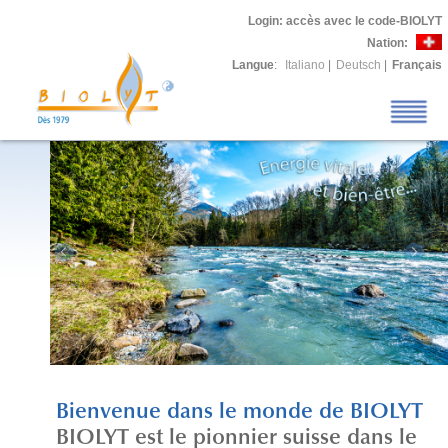
Login
: accès avec le code-BIOLYT
Nation:
Langue
:
Italiano
|
Deutsch
|
Français
Bienvenue dans le monde de BIOLYT
BIOLYT est le pionnier suisse dans le