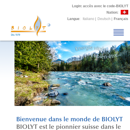
Login
: accès avec le code-BIOLYT
Nation:
Langue
:
Italiano
|
Deutsch
|
Français
Bienvenue dans le monde de BIOLYT
BIOLYT est le pionnier suisse dans le