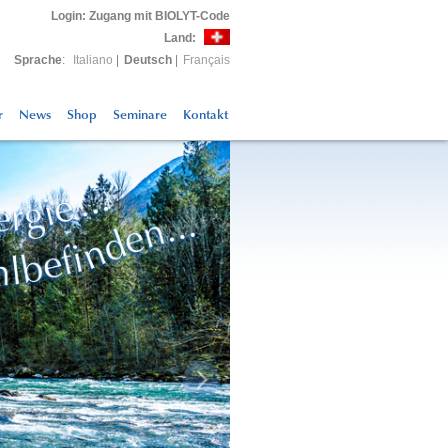
Login
: Zugang mit BIOLYT-Code
Land:
Sprache
:
Italiano
|
Deutsch
|
Français
r
News
Shop
Seminare
Kontakt