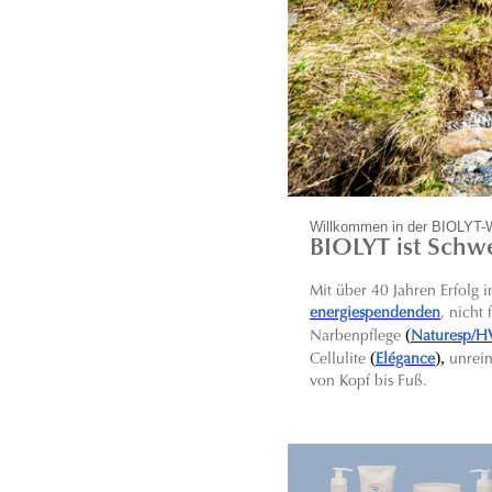
Willkommen in der BIOLYT-
BIOLYT ist Schwe
Mit über 40 Jahren Erfolg
energiespendenden
, nicht
(
Narbenpflege
Naturesp/H
(
),
C
ellulite
Elégance
unrei
von Kopf bis Fuß.