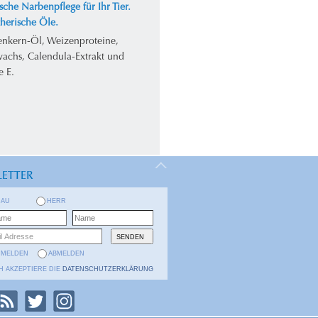
sche Narbenpflege für Ihr Tier.
herische Öle.
enkern-Öl, Weizenproteine,
achs, Calendula-Extrakt und
e E.
ETTER
RAU
HERR
NMELDEN
ABMELDEN
H AKZEPTIERE DIE
DATENSCHUTZERKLÄRUNG