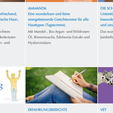
AMMANDA
DIE S
rfrischend,
Eine wunderbare und feine
Unterstü
tische Haut-,
energetisierende Gesichtscreme für alle
besonde
Hauttypen (Tagescreme).
und unv
 echtem
Mit Mandel-, Bio Argan- und Wildrosen-
Das wun
enkräuter-
Öl, Bienenwachs, Edelweiss-Extrakt und
Jambell
m- und
Hyaluronsäure.
ERFAHRUNGSBERICHTE
VET