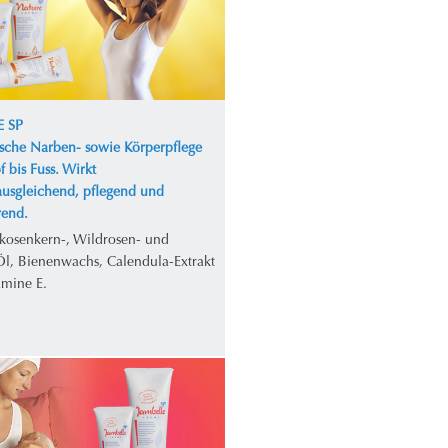
 SP
ische Narben- sowie Körperpflege
 bis Fuss. Wirkt
ausgleichend, pflegend und
erend.
ikosenkern-, Wildrosen- und
Öl, Bienenwachs, Calendula-Extrakt
amine E.