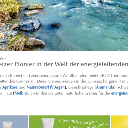
Welt
izer Pionier in der Welt der energieleitende
 in den Bereichen Lebensenergie und Wohlbefinden bietet BIOLYT ein umf
 fettenden Cremes an. Diese Cremes werden in der Schweiz hergestellt und 
),
(
)
V Aprikose
und
Naturepure/HV Argan
Gesichtspflege
Ammanda
, schw
(
).
ne Haut
Melbio
So finden Sie unten natürliche Cremes für die
energetis