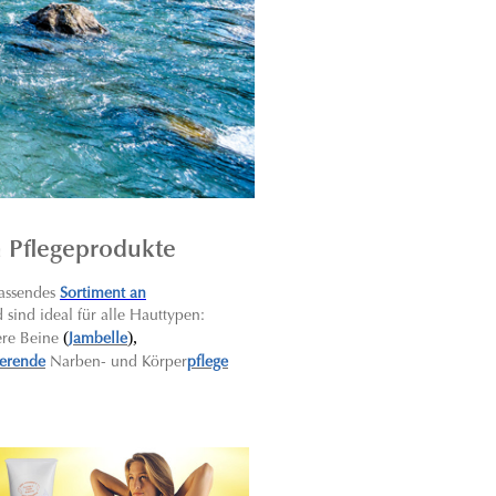
n Pflegeprodukte
assendes
Sortiment an
sind ideal für alle Hauttypen:
(
),
ere Beine
Jambelle
ierende
Narben- und Körper
pflege