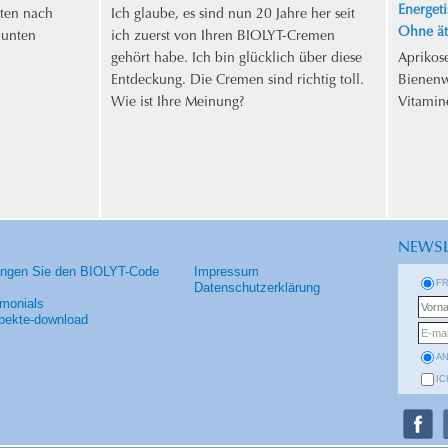
Energeti
ten nach
Ich glaube, es sind nun 20 Jahre her seit
Ohne ät
 unten
ich zuerst von Ihren BIOLYT-Cremen
gehört habe. Ich bin glücklich über diese
Aprikos
Entdeckung. Die Cremen sind richtig toll.
Bienenw
Wie ist Ihre Meinung?
Vitamin
NEWSL
angen Sie den BIOLYT-Code
Impressum
F
Datenschutzerklärung
imonials
pekte-download
A
IC