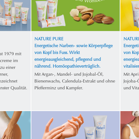
NATURE PURE
NATURE
Energetische Narben- sowie Körperpflege
Energet
von Kopf bis Fuss. Wirkt
von Kopf
at 1979 mit
energieausgleichend, pflegend und
energie
ecreme im
nährend. Homöopathieverträglich.
vitalisi
zu einer
rner,
Mit Argan-, Mandel- und Jojobal-Öl,
Mit Apr
gezeichnet
Bienenwachs, Calendula-Extrakt und ohne
Jojoba-
nster Qualität.
Pfefferminz und Kampfer.
und Vit