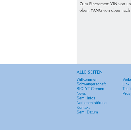
Zum Eincremen: YIN von un
oben, YANG von oben nach
ALLE SEITEN
Willkommen
Verl
Schwangerschaft
Link
BIOLYT-Cremen
Test
News
Pros
Sem. Infos
Narbenentstörung
Kontakt
Sem. Datum