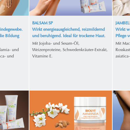
BALSAM SP
JAMBEL
Bindegewebe.
Wirkt energieausgleichend, reizmildernd
Wirkt w
die Bildung
und beruhigend. Ideal für trockene Haut.
Pflege 
Mit Jojoba- und Sesam-Öl,
Mit Mac
damia- und
Weizenproteine, Schwedenkräuter-Extrakt,
Rosskas
ica- und
Vitamine E.
asiatica