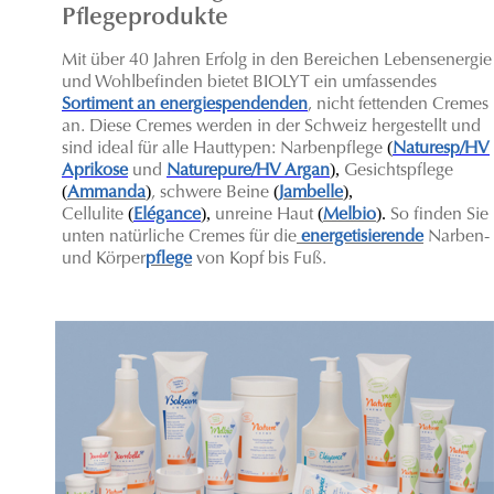
Pflegeprodukte
Mit über 40 Jahren Erfolg in den Bereichen Lebensenergie
und Wohlbefinden bietet BIOLYT ein umfassendes
Sortiment an energiespendenden
, nicht fettenden Cremes
an. Diese Cremes werden in der Schweiz hergestellt und
(
sind ideal für alle Hauttypen: Narbenpflege
Naturesp/HV
),
Aprikose
und
Naturepure/HV Argan
Gesichtspflege
(
)
(
),
Ammanda
, schwere Beine
Jambelle
(
),
(
).
C
ellulite
Elégance
unreine Haut
Melbio
So finden Sie
unten natürliche Cremes für die
energetisierende
Narben-
und Körper
pflege
von Kopf bis Fuß.