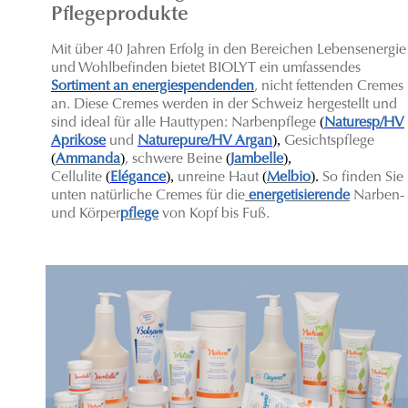
Pflegeprodukte
Mit über 40 Jahren Erfolg in den Bereichen Lebensenergie
und Wohlbefinden bietet BIOLYT ein umfassendes
Sortiment an energiespendenden
, nicht fettenden Cremes
an. Diese Cremes werden in der Schweiz hergestellt und
(
sind ideal für alle Hauttypen: Narbenpflege
Naturesp/HV
),
Aprikose
und
Naturepure/HV Argan
Gesichtspflege
(
)
(
),
Ammanda
, schwere Beine
Jambelle
(
),
(
).
C
ellulite
Elégance
unreine Haut
Melbio
So finden Sie
unten natürliche Cremes für die
energetisierende
Narben-
und Körper
pflege
von Kopf bis Fuß.