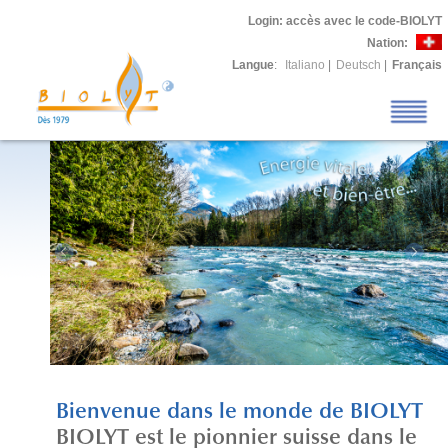
Login
: accès avec le code-BIOLYT
Nation:
Langue
:
Italiano
|
Deutsch
|
Français
Bienvenue dans le monde de BIOLYT
BIOLYT est le pionnier suisse dans le