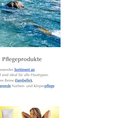
n Pflegeprodukte
assendes
Sortiment an
sind ideal für alle Hauttypen:
(
),
ere Beine
Jambelle
ierende
Narben- und Körper
pflege