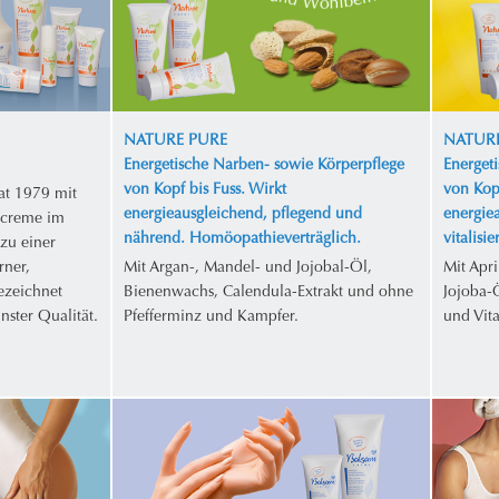
NATURE PURE
NATURE
Energetische Narben- sowie Körperpflege
Energet
von Kopf bis Fuss. Wirkt
von Kopf
at 1979 mit
energieausgleichend, pflegend und
energie
ecreme im
nährend. Homöopathieverträglich.
vitalisi
zu einer
rner,
Mit Argan-, Mandel- und Jojobal-Öl,
Mit Apr
gezeichnet
Bienenwachs, Calendula-Extrakt und ohne
Jojoba-
nster Qualität.
Pfefferminz und Kampfer.
und Vit