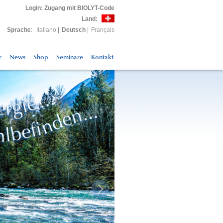
Login
: Zugang mit BIOLYT-Code
Land:
Sprache
:
Italiano
|
Deutsch
|
Français
r
News
Shop
Seminare
Kontakt