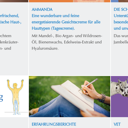
AMMANDA
DIE S
rfrischend,
Eine wunderbare und feine
Unterstü
tische Haut-,
energetisierende Gesichtscreme für alle
besonde
Hauttypen (Tagescreme).
und unv
 echtem
Mit Mandel-, Bio Argan- und Wildrosen-
Das wun
enkräuter-
Öl, Bienenwachs, Edelweiss-Extrakt und
Jambell
m- und
Hyaluronsäure.
ERFAHRUNGSBERICHTE
VET