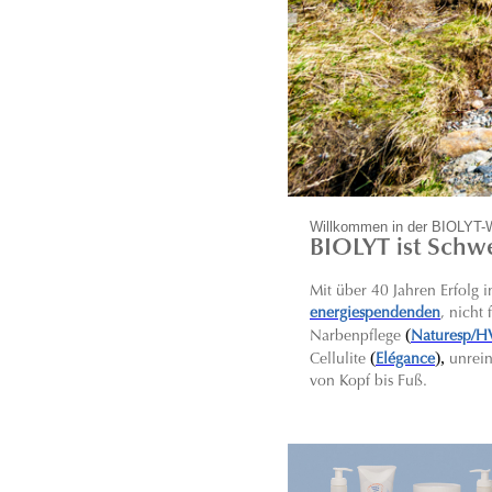
Willkommen in der BIOLYT-
BIOLYT ist Schwe
Mit über 40 Jahren Erfolg
energiespendenden
, nicht
(
Narbenpflege
Naturesp/H
(
),
C
ellulite
Elégance
unrei
von Kopf bis Fuß.