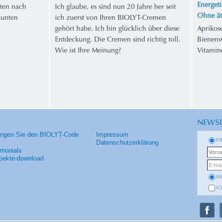
Energeti
ten nach
Ich glaube, es sind nun 20 Jahre her seit
Ohne ät
 unten
ich zuerst von Ihren BIOLYT-Cremen
gehört habe. Ich bin glücklich über diese
Aprikos
Entdeckung. Die Cremen sind richtig toll.
Bienenw
Wie ist Ihre Meinung?
Vitamin
NEWSL
angen Sie den BIOLYT-Code
Impressum
F
Datenschutzerklärung
imonials
pekte-download
A
IC