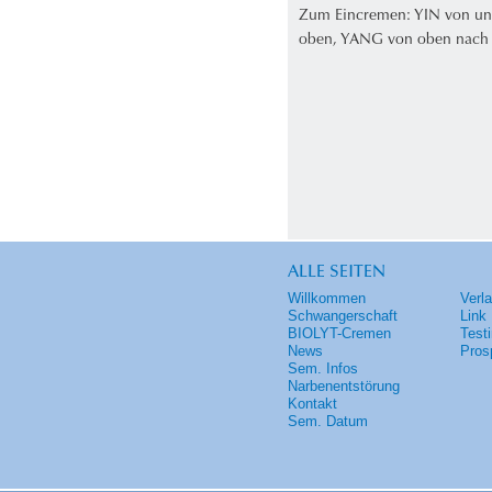
Zum Eincremen: YIN von un
oben, YANG von oben nach
ALLE SEITEN
Willkommen
Verl
Schwangerschaft
Link
BIOLYT-Cremen
Test
News
Pros
Sem. Infos
Narbenentstörung
Kontakt
Sem. Datum