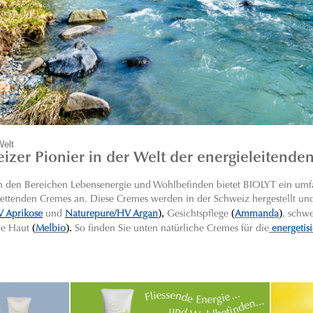
Welt
izer Pionier in der Welt der energieleitende
 in den Bereichen Lebensenergie und Wohlbefinden bietet BIOLYT ein umf
 fettenden Cremes an. Diese Cremes werden in der Schweiz hergestellt und 
),
(
)
V Aprikose
und
Naturepure/HV Argan
Gesichtspflege
Ammanda
, schw
(
).
ne Haut
Melbio
So finden Sie unten natürliche Cremes für die
energetis