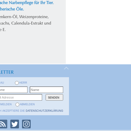
sche Narbenpflege für Ihr Tier.
herische Öle.
enkern-Öl, Weizenproteine,
achs, Calendula-Extrakt und
e E.
ETTER
RAU
HERR
NMELDEN
ABMELDEN
H AKZEPTIERE DIE
DATENSCHUTZERKLÄRUNG