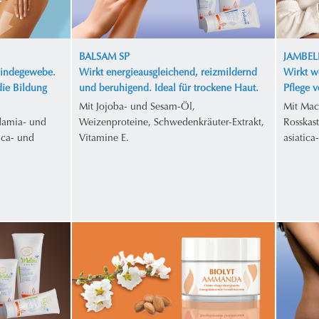
BALSAM SP
JAMBEL
Bindegewebe.
Wirkt energieausgleichend, reizmildernd
Wirkt w
die Bildung
und beruhigend. Ideal für trockene Haut.
Pflege 
Mit Jojoba- und Sesam-Öl,
Mit Mac
damia- und
Weizenproteine, Schwedenkräuter-Extrakt,
Rosskas
ica- und
Vitamine E.
asiatica