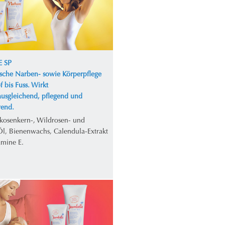
 SP
ische Narben- sowie Körperpflege
 bis Fuss. Wirkt
ausgleichend, pflegend und
erend.
ikosenkern-, Wildrosen- und
Öl, Bienenwachs, Calendula-Extrakt
amine E.