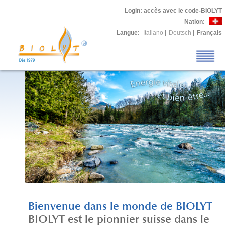
Login
: accès avec le code-BIOLYT
Nation:
Langue
:
Italiano
|
Deutsch
|
Français
Bienvenue dans le monde de BIOLYT
BIOLYT est le pionnier suisse dans le