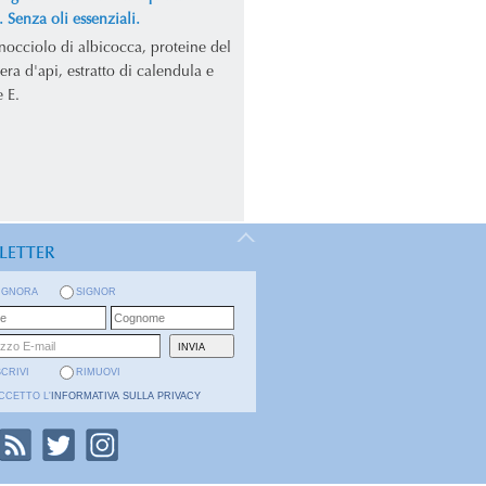
 Senza oli essenziali.
nocciolo di albicocca, proteine del
era d'api, estratto di calendula e
 E.
LETTER
IGNORA
SIGNOR
SCRIVI
RIMUOVI
CCETTO L'
INFORMATIVA SULLA PRIVACY