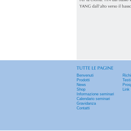
Per la crema: YIN dal basso v
YANG dall'alto verso il basso
TUTTE LE PAGINE
Benvenuti
Rich
Prodotti
Test
News
Pros
Shop
Link
Informazione seminari
Calendario seminari
Gravidanza
Contatti