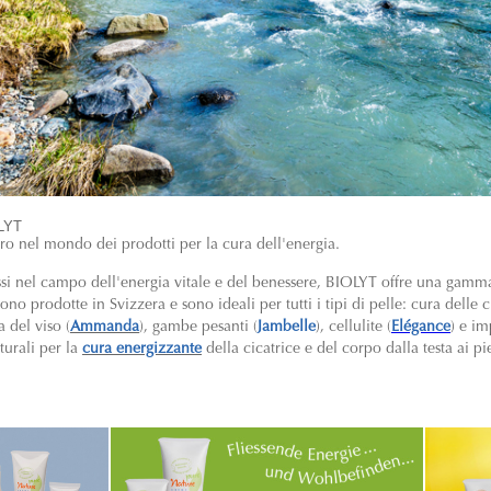
OLYT
ero nel mondo dei prodotti per la cura dell'energia.
ssi nel campo dell'energia vitale e del benessere, BIOLYT offre una gam
o prodotte in Svizzera e sono ideali per tutti i tipi di pelle: cura delle ci
a del viso (
Ammanda
), gambe pesanti (
Jambelle
), cellulite (
Elégance
) e im
turali per la
cura energizzante
della cicatrice e del corpo dalla testa ai pi