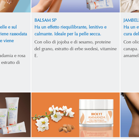
BALSAM SP
JAMBEL
elle e sul
Ha un effetto riequilibrante, lenitivo e
Ha un ef
viene rassodata
calmante. Ideale per la pelle secca.
cura de
te viene
Con olio di jojoba e di sesamo, proteine
Con oli
del grano, estratto di erbe svedesi, vitamine
canapa. 
adamia e rosa
E.
amamelid
 estratto di