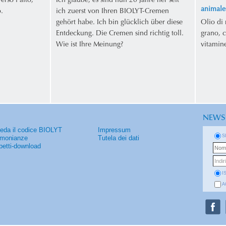
erso l'alto,
Ich glaube, es sind nun 20 Jahre her seit
animale.
.
ich zuerst von Ihren BIOLYT-Cremen
gehört habe. Ich bin glücklich über diese
Olio di 
Entdeckung. Die Cremen sind richtig toll.
grano, c
Wie ist Ihre Meinung?
vitamine
NEWS
ieda il codice BIOLYT
Impressum
S
imonianze
Tutela dei dati
petti-download
I
A