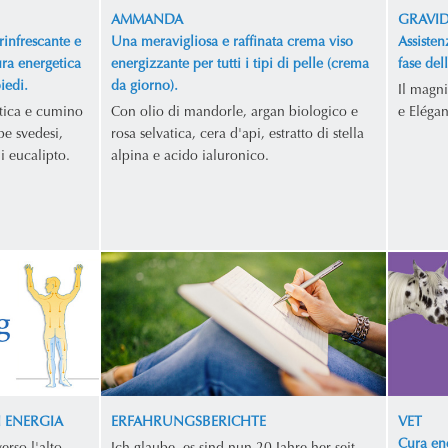
AMMANDA
GRAVI
rinfrescante e
Una meravigliosa e raffinata crema viso
Assisten
ura energetica
energizzante per tutti i tipi di pelle (crema
fase del
iedi.
da giorno).
Il magni
atica e cumino
Con olio di mandorle, argan biologico e
e Elégan
be svedesi,
rosa selvatica, cera d'api, estratto di stella
di eucalipto.
alpina e acido ialuronico.
I ENERGIA
ERFAHRUNGSBERICHTE
VET
Cura ene