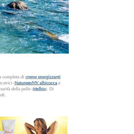
ma completa di
creme energizzanti
catrici (
Naturesp/HV albicocca
e
purità della pelle (
Melbio
). Di
edi.