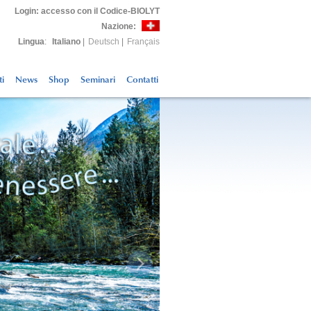
Login
: accesso con il Codice-BIOLYT
Nazione:
Lingua
:
Italiano
|
Deutsch
|
Français
ti
News
Shop
Seminari
Contatti