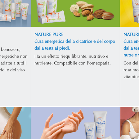
NATURE PURE
NATURE
Cura energetica della cicatrice e del corpo
Cura ene
dalla testa ai piedi.
dalla te
 benessere,
nutre e 
nergetiche non
Ha un effetto riequilibrante, nutritivo e
adatte a tutti i
nutriente. Compatibile con l'omeopatia.
Con dell
rici e del viso
rosa mos
vitamin