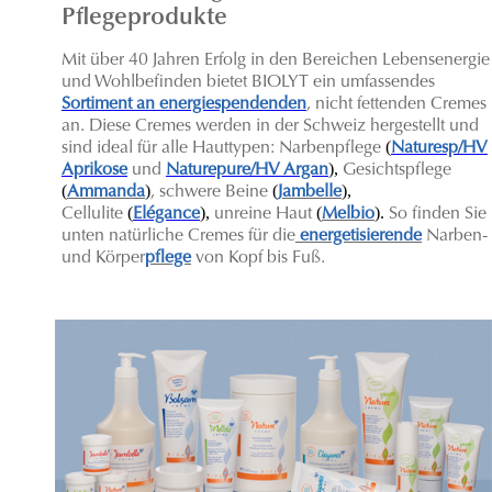
Pflegeprodukte
Mit über 40 Jahren Erfolg in den Bereichen Lebensenergie
und Wohlbefinden bietet BIOLYT ein umfassendes
Sortiment an energiespendenden
, nicht fettenden Cremes
an. Diese Cremes werden in der Schweiz hergestellt und
(
sind ideal für alle Hauttypen: Narbenpflege
Naturesp/HV
),
Aprikose
und
Naturepure/HV Argan
Gesichtspflege
(
)
(
),
Ammanda
, schwere Beine
Jambelle
(
),
(
).
C
ellulite
Elégance
unreine Haut
Melbio
So finden Sie
unten natürliche Cremes für die
energetisierende
Narben-
und Körper
pflege
von Kopf bis Fuß.