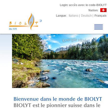
Login
: accès avec le code-BIOLYT
Nation:
Langue
:
Italiano
|
Deutsch
|
Français
Bienvenue dans le monde de BIOLYT
BIOLYT est le pionnier suisse dans le