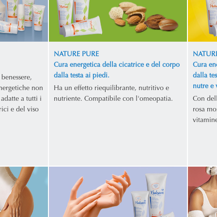
NATURE PURE
NATURE
Cura energetica della cicatrice e del corpo
Cura ene
dalla testa ai piedi.
dalla te
 benessere,
nutre e 
nergetiche non
Ha un effetto riequilibrante, nutritivo e
adatte a tutti i
nutriente. Compatibile con l'omeopatia.
Con dell
rici e del viso
rosa mos
vitamin