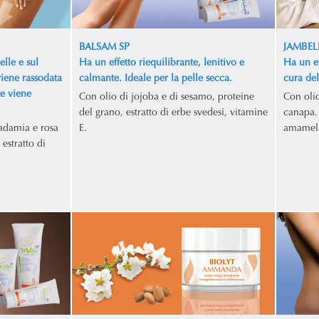
BALSAM SP
JAMBEL
elle e sul
Ha un effetto riequilibrante, lenitivo e
Ha un ef
viene rassodata
calmante. Ideale per la pelle secca.
cura de
te viene
Con olio di jojoba e di sesamo, proteine
Con oli
del grano, estratto di erbe svedesi, vitamine
canapa. 
adamia e rosa
E.
amamelid
 estratto di