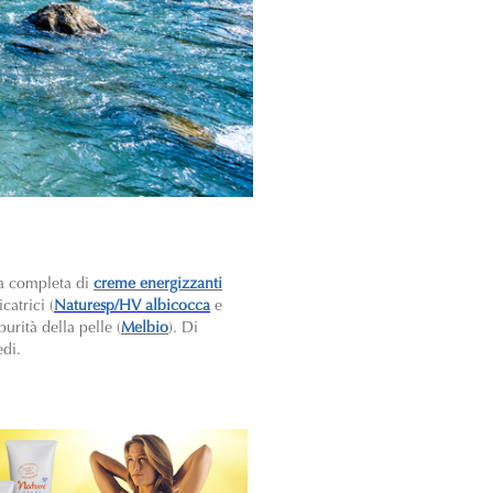
ma completa di
creme energizzanti
catrici (
Naturesp/HV albicocca
e
purità della pelle (
Melbio
). Di
edi.