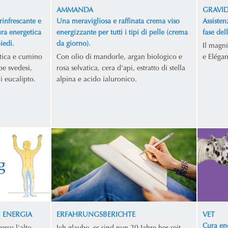
AMMANDA
GRAVI
rinfrescante e
Una meravigliosa e raffinata crema viso
Assisten
ura energetica
energizzante per tutti i tipi di pelle (crema
fase del
iedi.
da giorno).
Il magni
atica e cumino
Con olio di mandorle, argan biologico e
e Elégan
be svedesi,
rosa selvatica, cera d'api, estratto di stella
di eucalipto.
alpina e acido ialuronico.
I ENERGIA
ERFAHRUNGSBERICHTE
VET
Cura ene