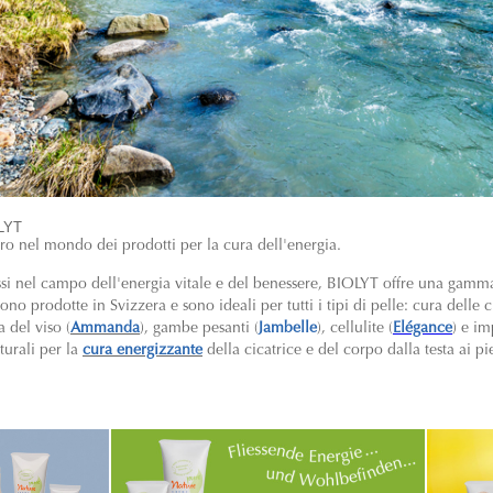
OLYT
ero nel mondo dei prodotti per la cura dell'energia.
ssi nel campo dell'energia vitale e del benessere, BIOLYT offre una gam
o prodotte in Svizzera e sono ideali per tutti i tipi di pelle: cura delle ci
a del viso (
Ammanda
), gambe pesanti (
Jambelle
), cellulite (
Elégance
) e im
turali per la
cura energizzante
della cicatrice e del corpo dalla testa ai pi