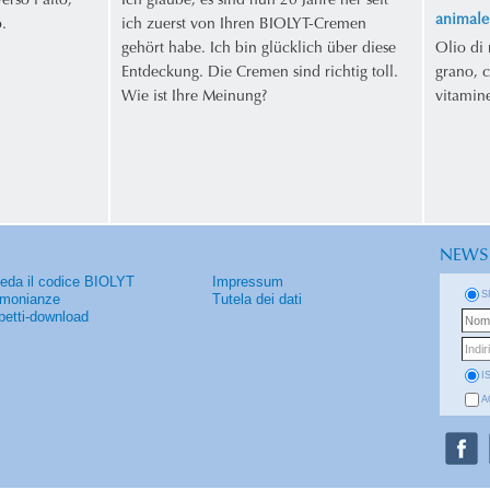
erso l'alto,
Ich glaube, es sind nun 20 Jahre her seit
animale.
.
ich zuerst von Ihren BIOLYT-Cremen
gehört habe. Ich bin glücklich über diese
Olio di 
Entdeckung. Die Cremen sind richtig toll.
grano, c
Wie ist Ihre Meinung?
vitamine
NEWS
ieda il codice BIOLYT
Impressum
S
imonianze
Tutela dei dati
petti-download
I
A