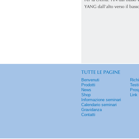
Per la crema: YIN dal basso v
YANG dall'alto verso il basso
TUTTE LE PAGINE
Benvenuti
Rich
Prodotti
Test
News
Pros
Shop
Link
Informazione seminari
Calendario seminari
Gravidanza
Contatti