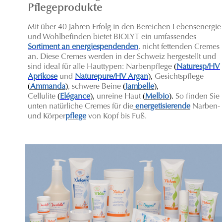
Pflegeprodukte
Mit über 40 Jahren Erfolg in den Bereichen Lebensenergie
und Wohlbefinden bietet BIOLYT ein umfassendes
Sortiment an energiespendenden
, nicht fettenden Cremes
an. Diese Cremes werden in der Schweiz hergestellt und
(
sind ideal für alle Hauttypen: Narbenpflege
Naturesp/HV
),
Aprikose
und
Naturepure/HV Argan
Gesichtspflege
(
)
(
),
Ammanda
, schwere Beine
Jambelle
(
),
(
).
C
ellulite
Elégance
unreine Haut
Melbio
So finden Sie
unten natürliche Cremes für die
energetisierende
Narben-
und Körper
pflege
von Kopf bis Fuß.