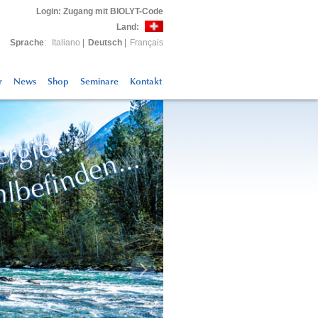
Login
: Zugang mit BIOLYT-Code
Land:
Sprache
:
Italiano
|
Deutsch
|
Français
r
News
Shop
Seminare
Kontakt