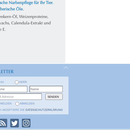
sche Narbenpflege für Ihr Tier.
herische Öle.
enkern-Öl, Weizenproteine,
achs, Calendula-Extrakt und
e E.
ETTER
RAU
HERR
NMELDEN
ABMELDEN
H AKZEPTIERE DIE
DATENSCHUTZERKLÄRUNG