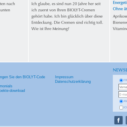
Energeti
ten nach
Ich glaube, es sind nun 20 Jahre her seit
Ohne ät
 unten
ich zuerst von Ihren BIOLYT-Cremen
gehört habe. Ich bin glücklich über diese
Aprikos
Entdeckung. Die Cremen sind richtig toll.
Bienenw
Wie ist Ihre Meinung?
Vitamin
NEWSL
angen Sie den BIOLYT-Code
Impressum
F
Datenschutzerklärung
imonials
pekte-download
A
IC