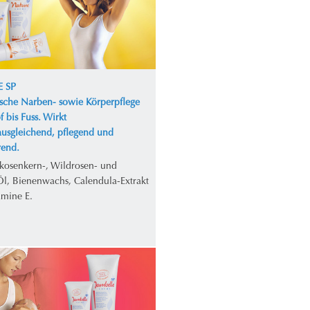
 SP
ische Narben- sowie Körperpflege
 bis Fuss. Wirkt
ausgleichend, pflegend und
erend.
ikosenkern-, Wildrosen- und
Öl, Bienenwachs, Calendula-Extrakt
amine E.