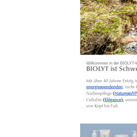
Willkommen in der BIOLYT-
BIOLYT ist Schwe
Mit über 40 Jahren Erfolg
energiespendenden
, nicht
(
Narbenpflege
Naturesp/H
(
),
C
ellulite
Elégance
unrei
von Kopf bis Fuß.