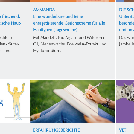
AMMANDA
DIE S
rfrischend,
Eine wunderbare und feine
Unterstü
tische Haut-,
energetisierende Gesichtscreme für alle
besonde
Hauttypen (Tagescreme).
und unv
 echtem
Mit Mandel-, Bio Argan- und Wildrosen-
Das wun
enkräuter-
Öl, Bienenwachs, Edelweiss-Extrakt und
Jambell
m- und
Hyaluronsäure.
ERFAHRUNGSBERICHTE
VET