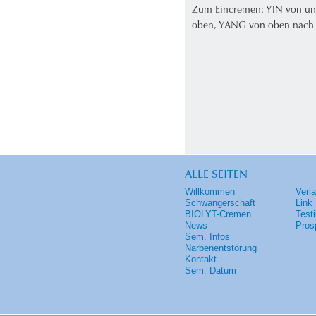
Zum Eincremen: YIN von un
oben, YANG von oben nach
ALLE SEITEN
Willkommen
Verl
Schwangerschaft
Link
BIOLYT-Cremen
Test
News
Pros
Sem. Infos
Narbenentstörung
Kontakt
Sem. Datum