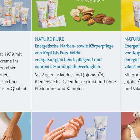
NATURE PURE
NATURE
Energetische Narben- sowie Körperpflege
Energet
von Kopf bis Fuss. Wirkt
von Kopf
at 1979 mit
energieausgleichend, pflegend und
energie
ecreme im
nährend. Homöopathieverträglich.
vitalisi
zu einer
rner,
Mit Argan-, Mandel- und Jojobal-Öl,
Mit Apr
gezeichnet
Bienenwachs, Calendula-Extrakt und ohne
Jojoba-
nster Qualität.
Pfefferminz und Kampfer.
und Vit