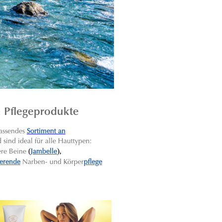
n Pflegeprodukte
assendes
Sortiment an
sind ideal für alle Hauttypen:
(
),
ere Beine
Jambelle
ierende
Narben- und Körper
pflege