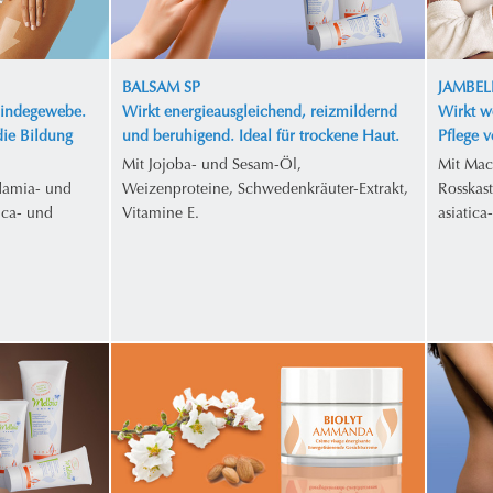
BALSAM SP
JAMBEL
Bindegewebe.
Wirkt energieausgleichend, reizmildernd
Wirkt w
die Bildung
und beruhigend. Ideal für trockene Haut.
Pflege 
Mit Jojoba- und Sesam-Öl,
Mit Mac
damia- und
Weizenproteine, Schwedenkräuter-Extrakt,
Rosskas
ica- und
Vitamine E.
asiatica