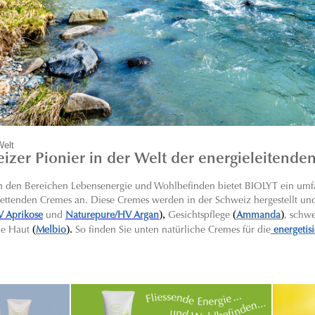
Welt
izer Pionier in der Welt der energieleitende
 in den Bereichen Lebensenergie und Wohlbefinden bietet BIOLYT ein umf
 fettenden Cremes an. Diese Cremes werden in der Schweiz hergestellt und 
),
(
)
V Aprikose
und
Naturepure/HV Argan
Gesichtspflege
Ammanda
, schw
(
).
ne Haut
Melbio
So finden Sie unten natürliche Cremes für die
energetis