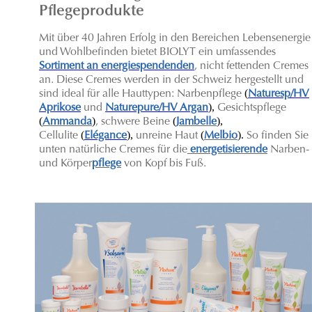
Pflegeprodukte
Mit über 40 Jahren Erfolg in den Bereichen Lebensenergie
und Wohlbefinden bietet BIOLYT ein umfassendes
Sortiment an energiespendenden
, nicht fettenden Cremes
an. Diese Cremes werden in der Schweiz hergestellt und
(
sind ideal für alle Hauttypen: Narbenpflege
Naturesp/HV
),
Aprikose
und
Naturepure/HV Argan
Gesichtspflege
(
)
(
),
Ammanda
, schwere Beine
Jambelle
(
),
(
).
C
ellulite
Elégance
unreine Haut
Melbio
So finden Sie
unten natürliche Cremes für die
energetisierende
Narben-
und Körper
pflege
von Kopf bis Fuß.