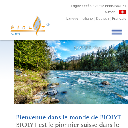
Login
: accès avec le code-BIOLYT
Nation:
Langue
:
Italiano
|
Deutsch
|
Français
Bienvenue dans le monde de BIOLYT
BIOLYT est le pionnier suisse dans le