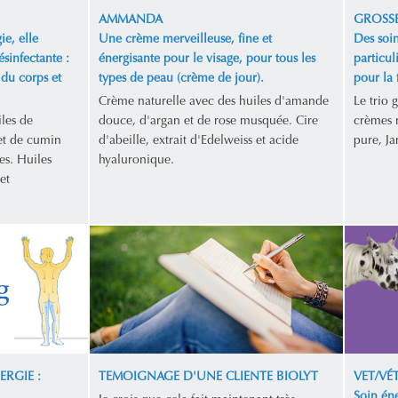
AMMANDA
GROSSE
ie, elle
Une crème merveilleuse, fine et
Des soin
ésinfectante :
énergisante pour le visage, pour tous les
particul
 du corps et
types de peau (crème de jour).
pour la
Crème naturelle avec des huiles d'amande
Le trio 
les de
douce, d'argan et de rose musquée. Cire
crèmes n
et de cumin
d'abeille, extrait d'Edelweiss et acide
pure, Ja
es. Huiles
hyaluronique.
et
ERGIE :
TEMOIGNAGE D'UNE CLIENTE BIOLYT
VET/VÉ
Soin éne