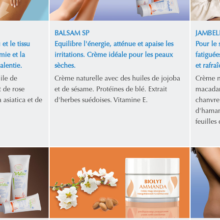
BALSAM SP
JAMBEL
et le tissu
Equilibre l'énergie, atténue et apaise les
Pour le 
mie et la
irritations. Crème idéale pour les peaux
fatiguée
alentie.
sèches.
et rafraî
ile de
Crème naturelle avec des huiles de jojoba
Crème n
 de rose
et de sésame. Protéines de blé. Extrait
macadam
 asiatica et de
d'herbes suédoises. Vitamine E.
chanvre.
d'hamamé
feuilles