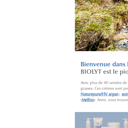
Bienvenue dans
BIOLYT est le pi
Avec plus de 40 années de
grasses. Ces crèmes sont pr
Naturepure/HV argan
),
soi
(
Melbio
). Ainsi, vous trou