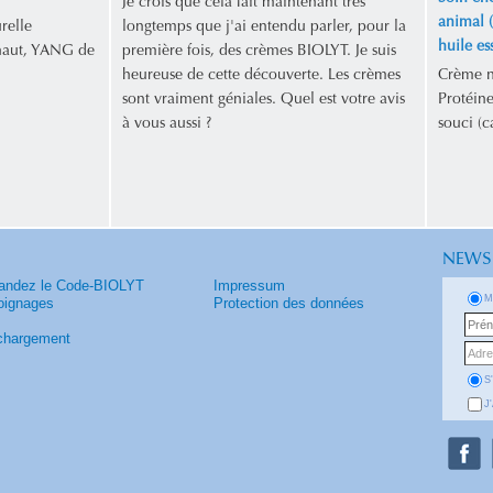
Je crois que cela fait maintenant très
animal (
relle
longtemps que j'ai entendu parler, pour la
huile es
 haut, YANG de
première fois, des crèmes BIOLYT. Je suis
heureuse de cette découverte. Les crèmes
Crème na
sont vraiment géniales. Quel est votre avis
Protéine
à vous aussi ?
souci (c
NEWS
ndez le Code-BIOLYT
Impressum
M
ignages
Protection des données
chargement
S
J