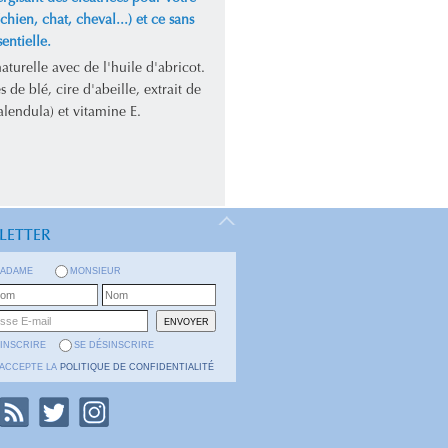
chien, chat, cheval...) et ce sans
sentielle.
turelle avec de l'huile d'abricot.
s de blé, cire d'abeille, extrait de
alendula) et vitamine E.
LETTER
ADAME
MONSIEUR
'INSCRIRE
SE DÉSINSCRIRE
'ACCEPTE LA
POLITIQUE DE CONFIDENTIALITÉ