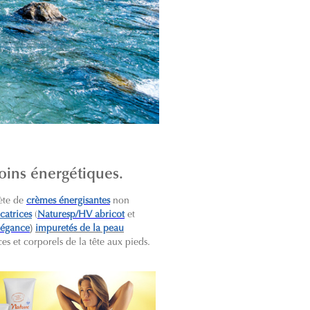
soins énergétiques.
ète de
crèmes énergisantes
non
catrices
(
Naturesp/HV abricot
et
)
légance
impuretés de la peau
ces et corporels de la tête aux pieds.