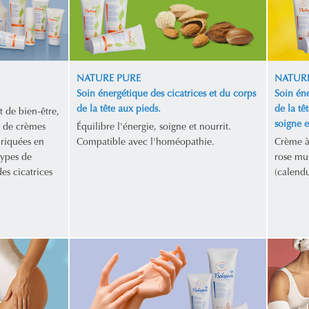
NATURE PURE
NATURE
Soin énergétique des cicatrices et du corps
Soin éne
de la tête aux pieds.
de la tê
t de bien-être,
soigne et
 de crèmes
Équilibre l'énergie, soigne et nourrit.
briquées en
Compatible avec l'homéopathie.
Crème à 
types de
rose mus
es cicatrices
(calendu