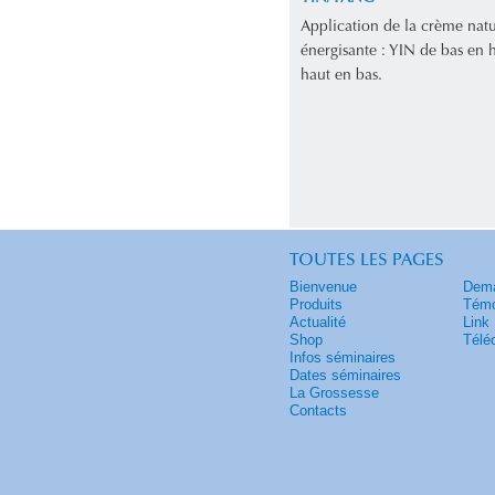
Application de la crème natu
énergisante : YIN de bas en
haut en bas.
TOUTES LES PAGES
Bienvenue
Dema
Produits
Témo
Actualité
Link
Shop
Télé
Infos séminaires
Dates séminaires
La Grossesse
Contacts