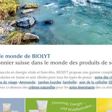
 le monde de BIOLYT
onnier suisse dans le monde des produits de 
 succès en énergie vitale et bien-être, BIOLYT propose une gamme compl
oduites en Suisse et sont idéales pour tous les types de peaux :
soins des ci
(
ns du visage
(
Ammanda
),
jambes lourdes
(
Jambelle
),
soin de la cellulite
E
verez ci-dessous des
crèmes naturelles
pour les
soins énergisants
des cicatri