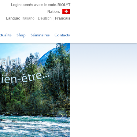
Login
: accès avec le code-BIOLYT
Nation:
Langue
:
Italiano
|
Deutsch
|
Français
tualité
Shop
Séminaires
Contacts