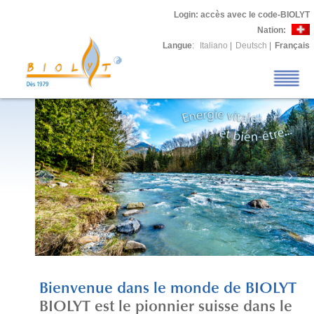
Login
: accès avec le code-BIOLYT
Nation:
Langue
:
Italiano
|
Deutsch
|
Français
Bienvenue dans le monde de BIOLYT
BIOLYT est le pionnier suisse dans le