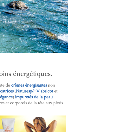
soins énergétiques.
ète de
crèmes énergisantes
non
catrices
(
Naturesp/HV abricot
et
)
légance
impuretés de la peau
ces et corporels de la tête aux pieds.