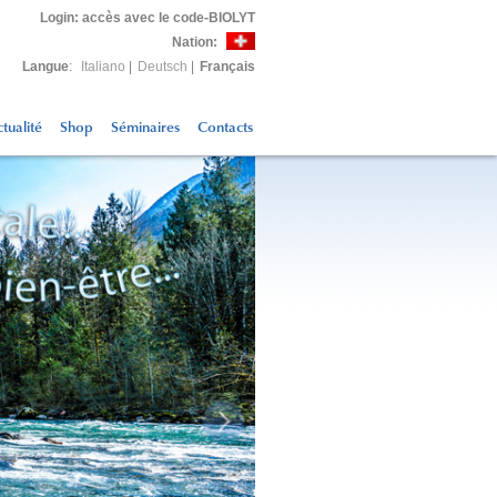
Login
: accès avec le code-BIOLYT
Nation:
Langue
:
Italiano
|
Deutsch
|
Français
tualité
Shop
Séminaires
Contacts