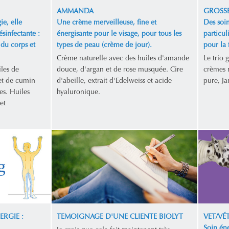
AMMANDA
GROSSE
ie, elle
Une crème merveilleuse, fine et
Des soin
ésinfectante :
énergisante pour le visage, pour tous les
particul
 du corps et
types de peau (crème de jour).
pour la
Crème naturelle avec des huiles d'amande
Le trio 
les de
douce, d'argan et de rose musquée. Cire
crèmes n
et de cumin
d'abeille, extrait d'Edelweiss et acide
pure, Ja
es. Huiles
hyaluronique.
et
ERGIE :
TEMOIGNAGE D'UNE CLIENTE BIOLYT
VET/VÉ
Soin éne