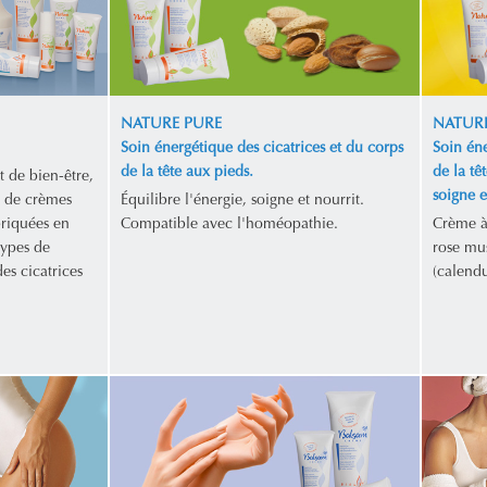
NATURE PURE
NATURE
Soin énergétique des cicatrices et du corps
Soin éne
de la tête aux pieds.
de la tê
t de bien-être,
soigne et
 de crèmes
Équilibre l'énergie, soigne et nourrit.
briquées en
Compatible avec l'homéopathie.
Crème à 
types de
rose mus
es cicatrices
(calendu