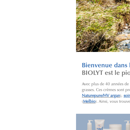
Bienvenue dans
BIOLYT est le pi
Avec plus de 40 années de
grasses. Ces crèmes sont pr
Naturepure/HV argan
),
soi
(
Melbio
). Ainsi, vous trou