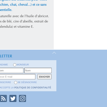
chien, chat, cheval...) et ce sans
sentielle.
turelle avec de l'huile d'abricot.
s de blé, cire d'abeille, extrait de
alendula) et vitamine E.
LETTER
ADAME
MONSIEUR
'INSCRIRE
SE DÉSINSCRIRE
'ACCEPTE LA
POLITIQUE DE CONFIDENTIALITÉ