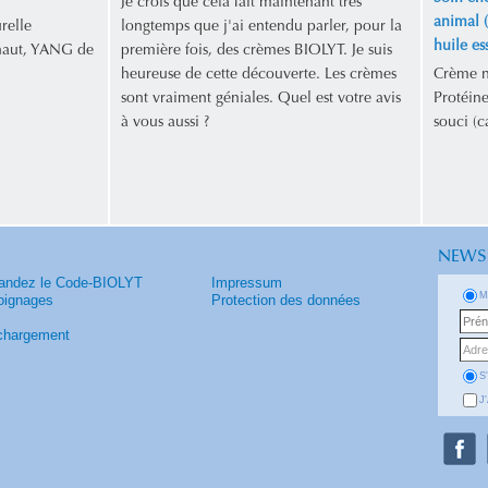
Je crois que cela fait maintenant très
animal (
relle
longtemps que j'ai entendu parler, pour la
huile es
 haut, YANG de
première fois, des crèmes BIOLYT. Je suis
heureuse de cette découverte. Les crèmes
Crème na
sont vraiment géniales. Quel est votre avis
Protéine
à vous aussi ?
souci (c
NEWS
ndez le Code-BIOLYT
Impressum
M
ignages
Protection des données
chargement
S
J