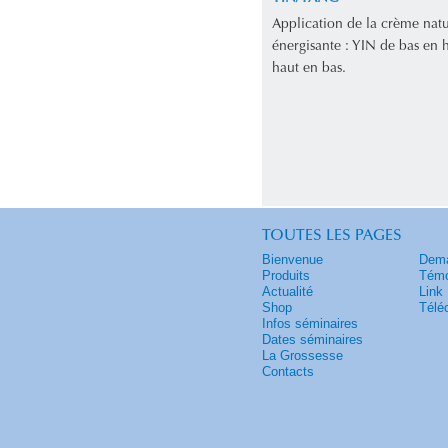
Application de la crème natu
énergisante : YIN de bas en
haut en bas.
TOUTES LES PAGES
Bienvenue
Dema
Produits
Témo
Actualité
Link
Shop
Télé
Infos séminaires
Dates séminaires
La Grossesse
Contacts