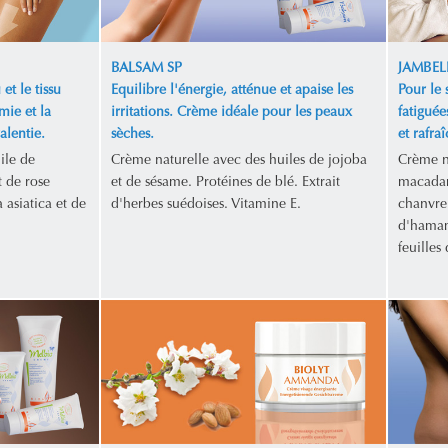
BALSAM SP
JAMBEL
et le tissu
Equilibre l'énergie, atténue et apaise les
Pour le 
mie et la
irritations. Crème idéale pour les peaux
fatiguée
alentie.
sèches.
et rafraî
ile de
Crème naturelle avec des huiles de jojoba
Crème n
 de rose
et de sésame. Protéines de blé. Extrait
macadam
 asiatica et de
d'herbes suédoises. Vitamine E.
chanvre.
d'hamamé
feuilles