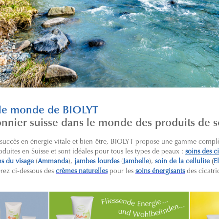
 le monde de BIOLYT
onnier suisse dans le monde des produits de 
 succès en énergie vitale et bien-être, BIOLYT propose une gamme compl
oduites en Suisse et sont idéales pour tous les types de peaux :
soins des ci
(
ns du visage
(
Ammanda
),
jambes lourdes
(
Jambelle
),
soin de la cellulite
E
verez ci-dessous des
crèmes naturelles
pour les
soins énergisants
des cicatri