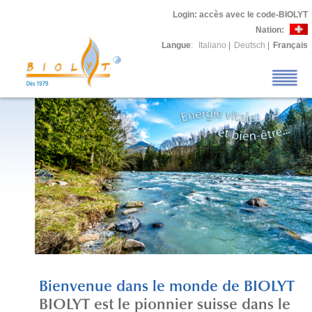
Login
: accès avec le code-BIOLYT
Nation:
Langue
:
Italiano
|
Deutsch
|
Français
Bienvenue dans le monde de BIOLYT
BIOLYT est le pionnier suisse dans le