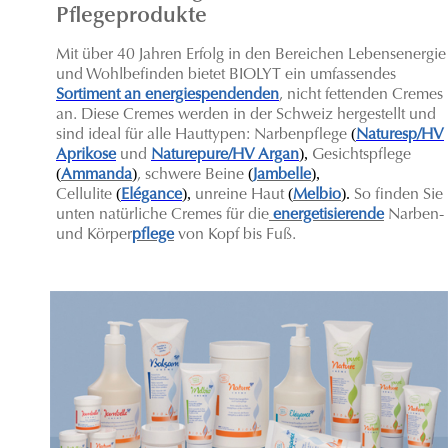
Pflegeprodukte
Mit über 40 Jahren Erfolg in den Bereichen Lebensenergie
und Wohlbefinden bietet BIOLYT ein umfassendes
Sortiment an energiespendenden
, nicht fettenden Cremes
an. Diese Cremes werden in der Schweiz hergestellt und
(
sind ideal für alle Hauttypen: Narbenpflege
Naturesp/HV
),
Aprikose
und
Naturepure/HV Argan
Gesichtspflege
(
)
(
),
Ammanda
, schwere Beine
Jambelle
(
),
(
).
C
ellulite
Elégance
unreine Haut
Melbio
So finden Sie
unten natürliche Cremes für die
energetisierende
Narben-
und Körper
pflege
von Kopf bis Fuß.