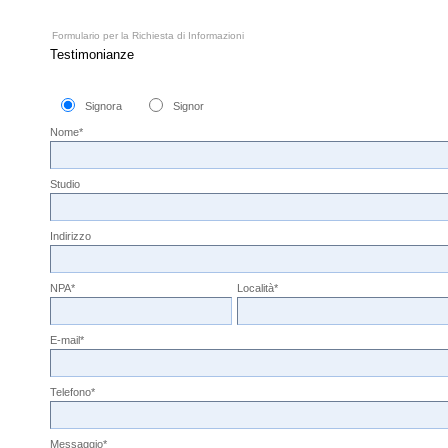
Formulario per la Richiesta di Informazioni
Testimonianze
Signora
Signor
Nome*
Studio
Indirizzo
NPA*
Località*
E-mail*
Telefono*
Messaggio*