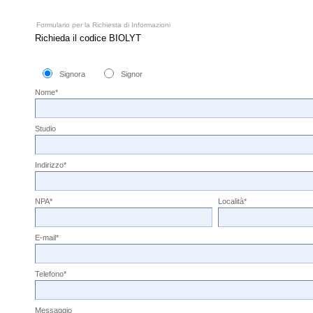
Formulario per la Richiesta di Informazioni
Richieda il codice BIOLYT
Signora
Signor
Nome*
Studio
Indirizzo*
NPA*
Località*
E-mail*
Telefono*
Messaggio